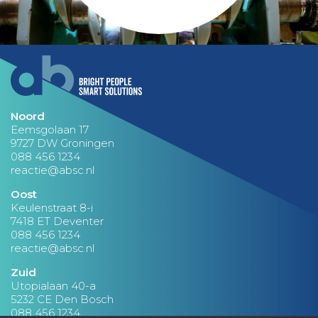
Noord
Eemsgolaan 17
9727 DW Groningen
088 456 1234
reactie@absc.nl
Oost
Keulenstraat 8-i
7418 ET Deventer
088 456 1234
reactie@absc.nl
Zuid
Utopialaan 40-a
5232 CE Den Bosch
088 456 1234