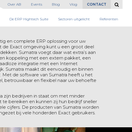
Over AB
Events
Blog
Vlog
CONTACT
De ERP Hightech Suite
Sectoren uitgelicht
Referenten
htig en complete ERP oplossing voor uw
et de Exact omgeving kunt u een groot deel
dekken. Sumatra voegt daar wat extra’s aan
, een koppeling met een extern pakket, een
naadloze integratie met een Internet
lijk. Sumatra maakt dit eenvoudig en binnen
r. Met de software van Sumatra heeft u het
l, betrouwbaar en flexibel naar uw behoefte
 zijn bedrijven in staat om met minder
te bereiken en kunnen zij hun bedrijf sneller
uele cijfers. De producten van Sumatra worden
ingezet bij vele honderden Exact gebruikers.