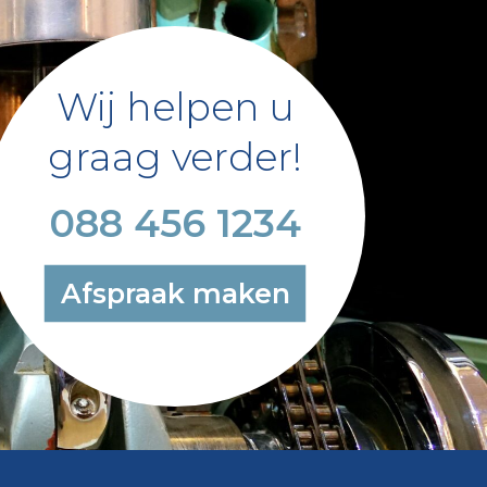
Wij helpen u
graag verder!
088 456 1234
Afspraak maken