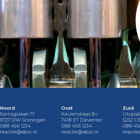
Noord
Oost
Zuid
Eemsgolaan 17
Keulenstraat 8-i
Utopial
9727 DW Groningen
7418 ET Deventer
5232 C
088 456 1234
088 456 1234
088 45
reactie@absc.nl
reactie@absc.nl
reactie