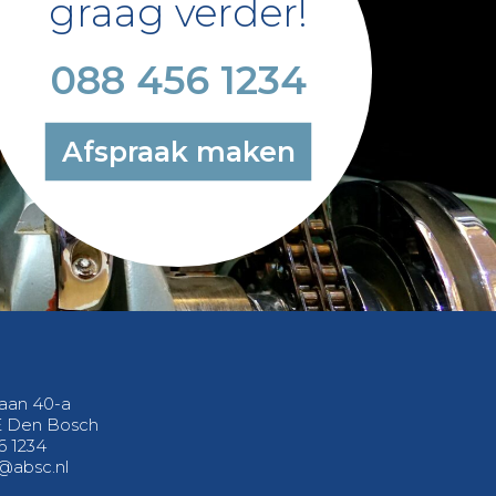
graag verder!
088 456 1234
Afspraak maken
aan 40-a
E Den Bosch
6 1234
@absc.nl