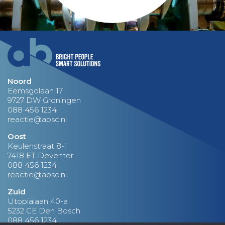
Noord
Eemsgolaan 17
9727 DW Groningen
088 456 1234
reactie@absc.nl
Oost
Keulenstraat 8-i
7418 ET Deventer
088 456 1234
reactie@absc.nl
Zuid
Utopialaan 40-a
5232 CE Den Bosch
088 456 1234